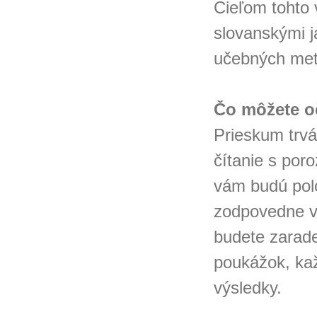
Cieľom tohto 
slovanskými j
učebných met
Čo môžete o
Prieskum trvá
čítanie s por
vám budú polo
zodpovedne vy
budete zarade
poukážok, ka
výsledky.