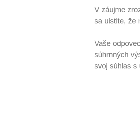
V záujme zro
sa uistite, ž
Vaše odpoved
súhrnných výs
svoj súhlas s