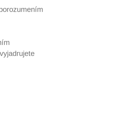
s porozumením
ním
vyjadrujete