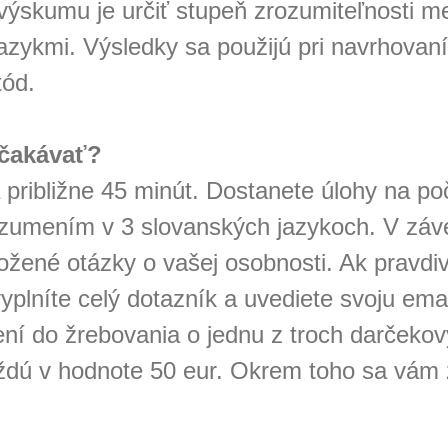
výskumu je určiť stupeň zrozumiteľnosti m
azykmi. Výsledky sa použijú pri navrhovan
ód.
čakávať?
 približne 45 minút. Dostanete úlohy na po
ozumením v 3 slovanských jazykoch. V záve
žené otázky o vašej osobnosti. Ak pravdi
plníte celý dotazník a uvediete svoju ema
ní do žrebovania o jednu z troch darčeko
ždú v hodnote 50 eur. Okrem toho sa vám 