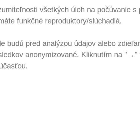
zumiteľnosti všetkých úloh na počúvanie 
e máte funkčné reproduktory/slúchadlá.
e budú pred analýzou údajov alebo zdieľa
ledkov anonymizované. Kliknutím na "→" 
 účasťou.