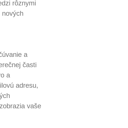
edzi rôznymi
í nových
čúvanie a
rečnej časti
vo a
ilovú adresu,
vých
zobrazia vaše